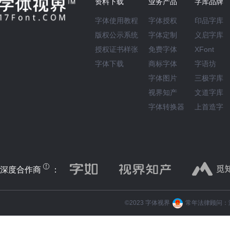
资料下载
业务产品
字库品牌
字体使用教程
字体授权
印品字库
版权公示系统
字体定制
义启字库
授权证书样张
免费字体
XFont
字体下载
商标字体
字语坊
字体图片
三极字库
视界知产
文道字库
字体转换器
上首造字
深度合作商
：
©️2023 字体视界
常年法律顾问：