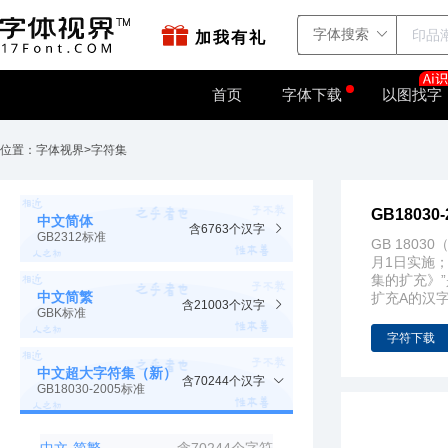
站点地图
字如网
加我有礼
首页
字体下载
以图找字
位置：
字体视界
>
字符集
GB1803
中文简体
含6763个汉字
GB2312标准
GB 180
月1日实施；
集的扩充》
中文简繁
扩充A的汉
含21003个汉字
GBK标准
字符下载
中文超大字符集（新）
含70244个汉字
GB18030-2005标准