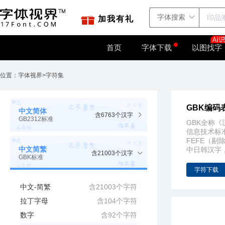
站点地图
字如网
加我有礼
首页
字体下载
以图找字
位置：
字体视界
>
字符集
GBK编码
中文简体
含6763个汉字
GB2312标准
GBK全称《汉
信息技术标准
FEFE（剔除
中文简繁
中日韩汉字
含21003个汉字
GBK标准
字符下载
中文-简繁
含21003个字符
拉丁字母
含104个字符
数字
含92个字符