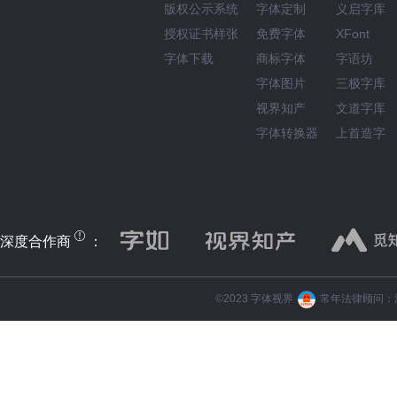
版权公示系统
字体定制
义启字库
授权证书样张
免费字体
XFont
字体下载
商标字体
字语坊
字体图片
三极字库
视界知产
文道字库
字体转换器
上首造字
深度合作商
：
©️2023 字体视界
常年法律顾问：