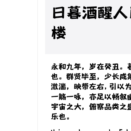
日暮酒醒人
楼
永和九年，岁在癸丑。
也。群贤毕至，少长咸
激湍，映带左右,引以
一觞一咏，亦足以畅叙
宇宙之大，俯察品类之
乐也。