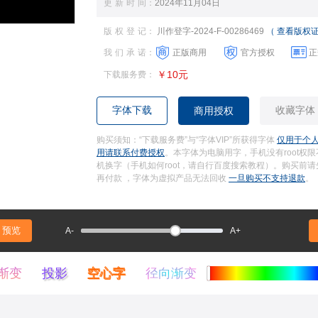
更新时间
：
2024年11月04日
版权登记
：
川作登字-2024-F-00286469
（ 查看版权证
我们承诺
：
正版商用
官方授权
正
￥10元
下载服务费
：
字体下载
收藏字体
商用授权
购买须知：“下载服务费”与“字体VIP”所获得字体
仅用于个
用请联系付费授权
。本字体为电脑用字，手机没有root权
机换字（手机如何root，请自行百度搜索教程）。购买前请
再付款 ，字体为虚拟产品无法回收
一旦购买不支持退款
。
预览
A-
A+
渐变
投影
空心字
径向渐变