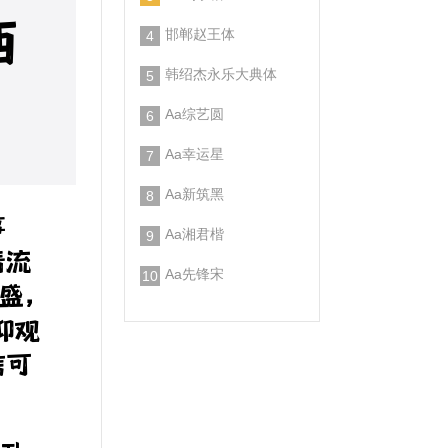
西
邯郸赵王体
4
韩绍杰永乐大典体
5
Aa综艺圆
6
Aa幸运星
7
Aa新筑黑
8
事
Aa湘君楷
9
清流
Aa先锋宋
10
盛，
仰观
信可