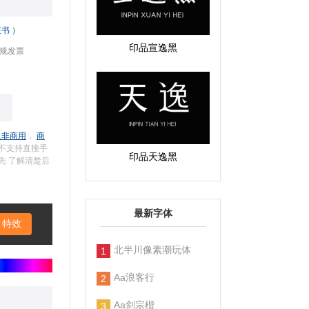
书 ）
印品宣逸黑
规发票
人非商用
，
商
限不支持直接手
印品天逸黑
先 了解清楚后
最新字体
特效
北半川像素潮玩体
1
Aa浪客行
2
Aa剑宗楷
3