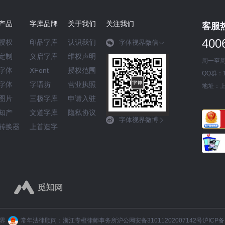
产品
字库品牌
关于我们
关注我们
客服
400
授权
印品字库
认识我们
字体视界微信
定制
义启字库
维权声明
周一至周五
字体
XFont
授权范围
QQ群：17
字体
字语坊
营业执照
地址：上
图片
三极字库
申请入驻
知产
文道字库
隐私协议
字体视界微博
转换器
上首造字
视界
常年法律顾问：浙江专橙律师事务所
沪公网安备31011202007142号
沪ICP备