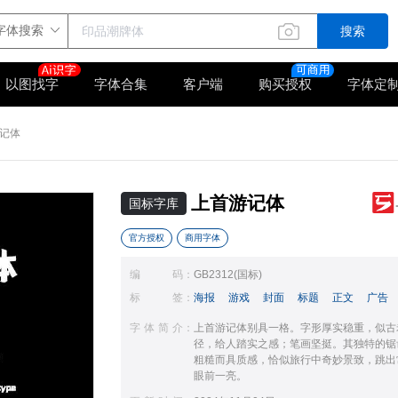
搜索
以图找字
字体合集
客户端
购买授权
字体定
记体
上首游记体
国标字库
官方授权
商用字体
编码
：
GB2312(国标)
标签
：
海报
游戏
封面
标题
正文
广告
字体简介
：
上首游记体别具一格。字形厚实稳重，似古
径，给人踏实之感；笔画坚挺。其独特的锯
粗糙而具质感，恰似旅行中奇妙景致，跳出
眼前一亮。