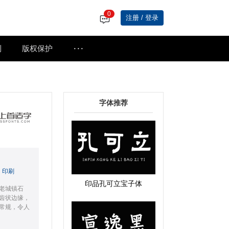
0
注册 / 登录
···
制
版权保护
字体推荐
印刷
印品孔可立宝子体
老城镇石
齿状边缘，
常规，令人