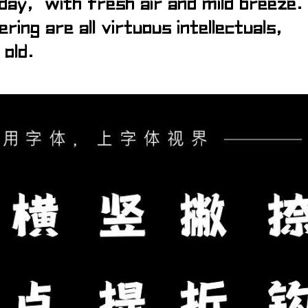
 day, with fresh air and mild breeze
ring are all virtuous intellectuals,
 old.