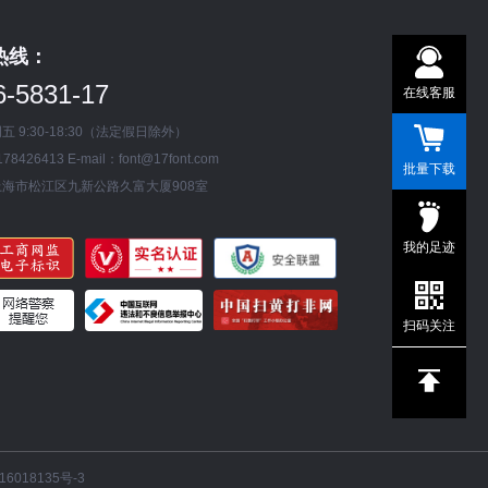
热线：
在线客
工作日：9
6-5831-17
在线客服
 9:30-18:30（法定假日除外）
8426413 E-mail：font@17font.com
批量下载
海市松江区九新公路久富大厦908室
微信扫码
我的足迹
客服电
4006-5
扫码关注
16018135号-3