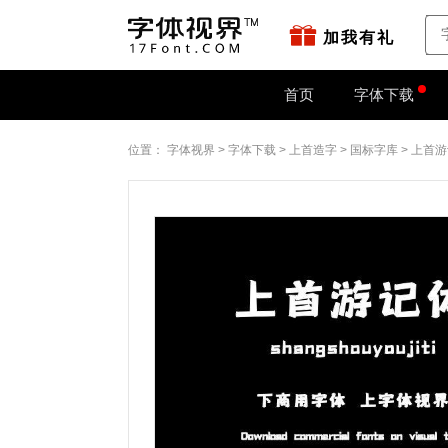
站点地图
字如网
加我有礼
首页
字体下载
位置：
字体视界
>
字体下载
>
上首造字
>
国标字库
>
上首游