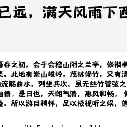
已远，满天风雨下
暮春之初，会于会稽山阴之兰亭，修禊
集。此地有崇山峻岭，茂林修竹，又有
为流觞曲水，列坐其次。虽无丝竹管弦之
幽情。是日也，天朗气清，惠风和畅。 
盛。所以游目骋怀，足以极视听之娱，