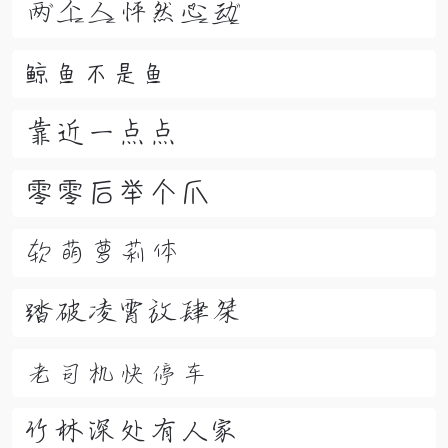
两个人怦然心动
鲸鱼不是鱼
靠近一点点
零零后举个爪
软萌萝莉体
踏破凌霄放肆桀
老司机快停车
竹林深处有人家