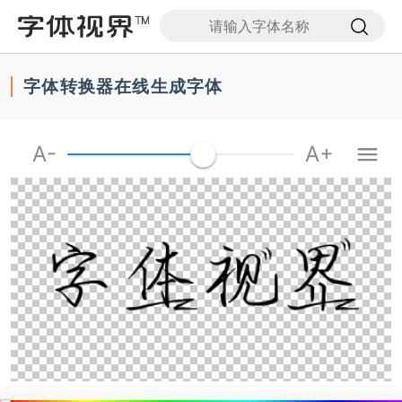
首
页
字体转换器在线生成字体
字
体
下
载
A-
A+
字
体
转
换
器
搜
字
体
高
端
定
制
字
体
公
益
活