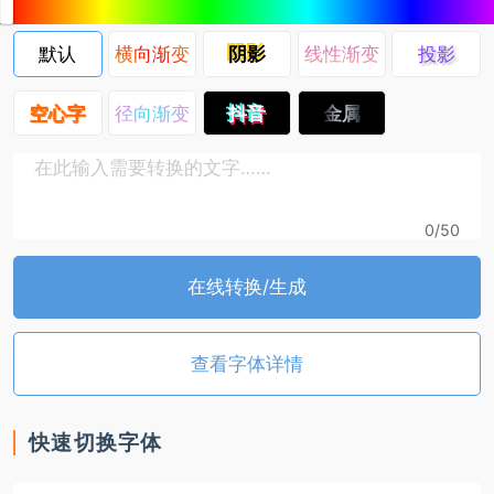
动
专
区
默认
横向渐变
阴影
线性渐变
投影
空心字
径向渐变
抖音
金属
0
/50
在线转换/生成
查看字体详情
快速切换字体